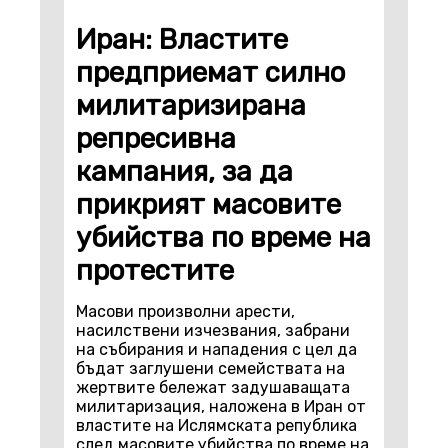
Иран: Властите
предприемат силно
милитаризирана
репресивна
кампания, за да
прикрият масовите
убийства по време на
протестите
Масови произволни арести,
насилствени изчезвания, забрани
на събирания и нападения с цел да
бъдат заглушени семействата на
жертвите бележат задушаващата
милитаризация, наложена в Иран от
властите на Ислямската република
след масовите убийства по време на