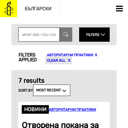
Към
съдържанието
БЪЛГАРСКИ
S
E
FILTERS
A
R
C
YEAR
CONTENT TYPES
H
FILTERS
АВТОРИТАРНИ ПРАКТИКИ
I
APPLIED
N
MONTH
CLEAR ALL
P
TOPICS
U
T
7 results
APPLY
MOST RECENT
SORT BY
НОВИНИ
АВТОРИТАРНИ ПРАКТИКИ
Отворена покана за