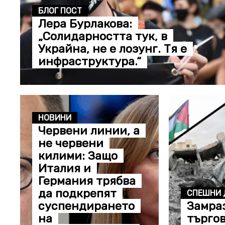
БЛОГ ПОСТ
Лера Бурлакова:
„Солидарността тук, в
Украйна, не е лозунг. Тя е
инфраструктура.“
НОВИНИ
Червени линии, а
не червени
килими: Защо
Италия и
Германия трябва
да подкрепят
СПЕШНИ 
суспендирането
Замра
на
търго