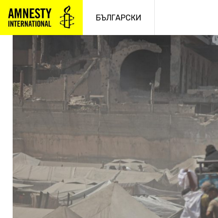
Към
съдържанието
БЪЛГАРСКИ