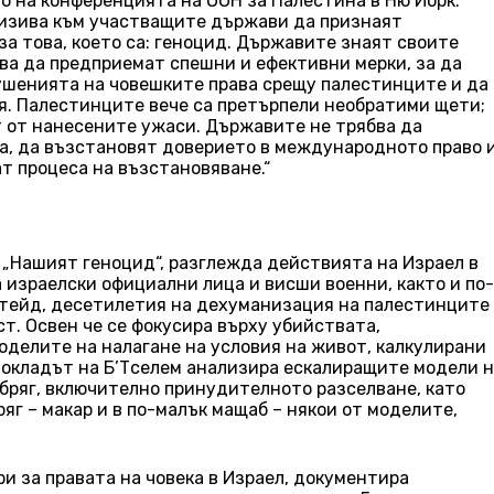
о на конференцията на ООН за Палестина в Ню Йорк.
изива към участващите държави да признаят
а това, което са: геноцид. Държавите знаят своите
бва да предприемат спешни и ефективни мерки, за да
рушенията на човешките права срещу палестинците и да
я. Палестинците вече са претърпели необратими щети;
т от нанесените ужаси. Държавите не трябва да
а, да възстановят доверието в международното право 
т процеса на възстановяване.“
н „Нашият геноцид“, разглежда действията на Израел в
а израелски официални лица и висши военни, както и по-
ртейд, десетилетия на дехуманизация на палестинците
т. Освен че се фокусира върху убийствата,
оделите на налагане на условия на живот, калкулирани
докладът на Б’Тселем анализира ескалиращите модели 
бряг, включително принудителното разселване, като
яг – макар и в по-малък мащаб – някои от моделите,
и за правата на човека в Израел, документира