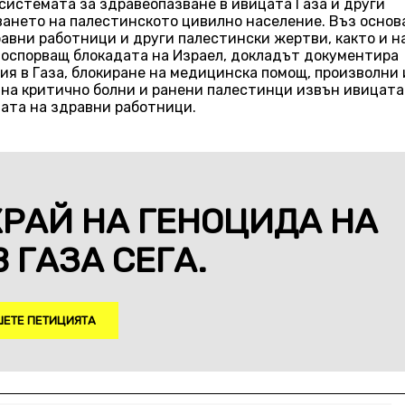
системата за здравеопазване в ивицата Газа и други
ването на палестинското цивилно население. Въз основ
авни работници и други палестински жертви, както и н
 оспорващ блокадата на Израел, докладът документира
ия в Газа, блокиране на медицинска помощ, произволни 
на критично болни и ранени палестинци извън ивицата
вата на здравни работници.
КРАЙ НА ГЕНОЦИДА НА
 ГАЗА СЕГА.
ЕТЕ ПЕТИЦИЯТА