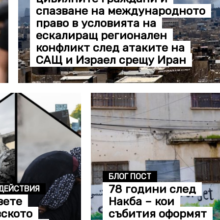
спазване на международното
право в условията на
ескалиращ регионален
конфликт след атаките на
САЩ и Израел срещу Иран
БЛОГ ПОСТ
78 години след
ДЕЙСТВИЯ
зете
Накба – кои
вското
събития оформят