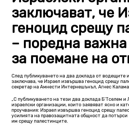
заключават, че 
геноцид срещу п
– поредна важна 
за поемане на о
След публикуването на два доклада от водещите и
заключава, че Израел извършва геноцид срещу па
секретар на Амнести Интернешънъл, Агнес Калама
„С публикуването на тези два доклада Б’Тселем и 
израелски организации, които заявяват ясно и ка
проучвания: Израел извършва геноцид срещу палес
усилията на правозащитната общност да потърси 
им срещу палестинците.