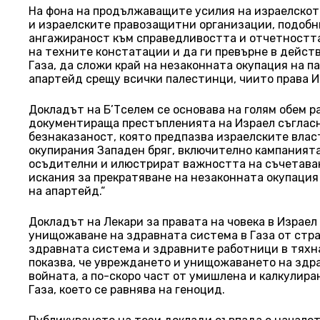
На фона на продължаващите усилия на израелскот
и израелските правозащитни организации, подобн
ангажираност към справедливостта и отчетностт
на техните констатации и да ги превърне в действ
Газа, да сложи край на незаконната окупация на 
апартейд срещу всички палестинци, чиито права И
Докладът на Б’Тселем се основава на голям обем 
документираща престъпленията на Израел съглас
безнаказаност, която предпазва израелските влас
окупирания Западен бряг, включително кампанията
осъдителни и илюстрират важността на съчетаване
искания за прекратяване на незаконната окупация
на апартейд.“
Докладът на Лекари за правата на човека в Изра
унищожаване на здравната система в Газа от стр
здравната система и здравните работници в тяхн
показва, че увреждането и унищожаването на здра
войната, а по-скоро част от умишлена и калкулир
Газа, което се равнява на геноцид.