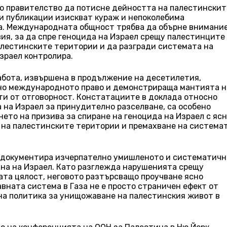
о правителство да потисне дейността на палестинскит
и публикации изискват кураж и непоколебима
а. Международната общност трябва да обърне внимани
ия, за да спре геноцида на Израел срещу палестинците
палестинските територии и да разгради системата на
зраел контролира.
работа, извършена в продължение на десетилетия,
но международното право и демонстрираща мантията н
ти от отговорност. Констатациите в доклада относно
 на Израел за принудително разселване, са особено
то на призива за спиране на геноцида на Израел с яс
 на палестинските територии и премахване на система
ел документира изчерпателно умишленото и систематичн
ана на Израел. Като разглежда нарушенията срещу
ата цялост, неговото разтърсващо проучване ясно
вната система в Газа не е просто страничен ефект от
ана политика за унищожаване на палестинския живот в