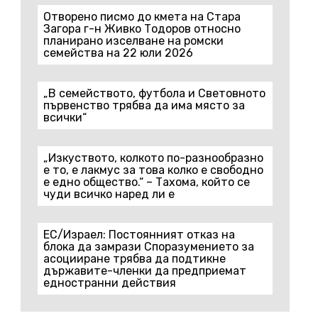
Отворено писмо до кмета на Стара
Загора г-н Живко Тодоров относно
планирано изселване на ромски
семейства на 22 юли 2026
„В семейството, футбола и Световното
първенство трябва да има място за
всички“
„Изкуството, колкото по-разнообразно
е то, е лакмус за това колко е свободно
е едно общество.“ – Тахома, който се
чуди всичко наред ли е
ЕС/Израел: Постоянният отказ на
блока да замрази Споразумението за
асоцииране трябва да подтикне
държавите-членки да предприемат
едностранни действия