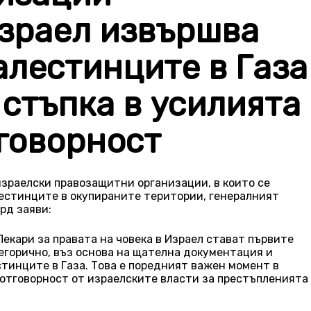
Израел извършва
алестинците в Газа
стъпка в усилията
тговорност
зраелски правозащитни организации, в които се
лестинците в окупираните територии, генералният
рд заяви:
Лекари за правата на човека в Израел стават първите
тегорично, въз основа на щателна документация и
тинците в Газа. Това е поредният важен момент в
отговорност от израелските власти за престъпленията