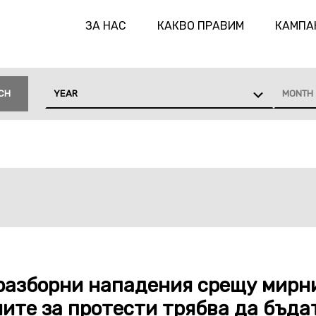
ЗА НАС
КАКВО ПРАВИМ
КАМПА
CH
YEAR
MONTH
TOPICS
зразборни нападения срещу мирн
ите за протести трябва да бъда