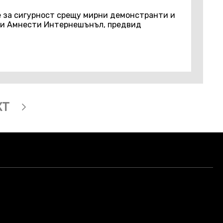
е за сигурност срещу мирни демонстранти и
яви Амнести Интернешънъл, предвид
XT