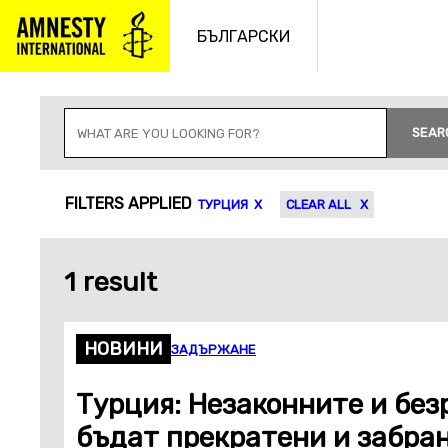
Към
съдържанието
БЪЛГАРСКИ
S
E
SEAR
A
R
C
CONTENT TYPES
H
FILTERS APPLIED
ТУРЦИЯ
CLEAR ALL
I
N
P
U
T
1 result
НОВИНИ
ЗАДЪРЖАНЕ
Турция: Незаконните и бе
бъдат прекратени и забран