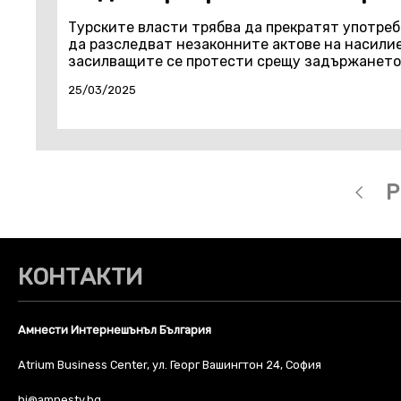
Турските власти трябва да прекратят употреб
да разследват незаконните актове на насили
засилващите се протести срещу задържането 
25/03/2025
P
КОНТАКТИ
Амнести Интернешънъл България
Atrium Business Center, ул. Георг Вашингтон 24, София
hi@amnesty.bg