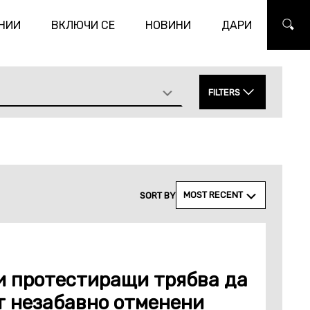
НИИ
ВКЛЮЧИ СЕ
НОВИНИ
ДАРИ
ТЪР
FILTERS
APPLY
MOST RECENT
SORT BY
и протестиращи трябва да
т незабавно отменени