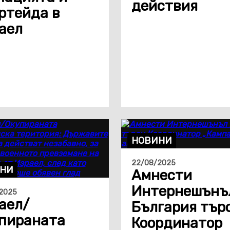
действия
ртейда в
аел
НОВИНИ
22/08/2025
НИ
Амнести
Интернешънъ
2025
аел/
България тър
пираната
Координатор