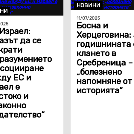
НОВИНИ
НИ
11/07/2025
Босна и
2025
Израел:
Херцеговина:
азът да се
годишнината 
крати
клането в
разумението
Сребреница –
асоцииране
„болезнено
ду ЕС и
напомняне от
аел е
историята“
стоко и
аконно
дателство“