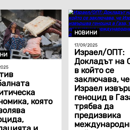
НОВИНИ
17/09/2025
Израел/ОПТ:
НИ
Докладът на 
2025
в който се
тив
заключава, че
балната
Израел извър
итическа
геноцид в Газ
номика, която
трябва да
волява
предизвика
оцида,
международн
пацията и