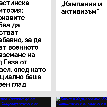
естинска
„Кампании и
итория:
активизъм“
жавите
бва да
стват
абавно, за да
ат военното
вземане на
д Газа от
аел, след като
циално беше
вен глад