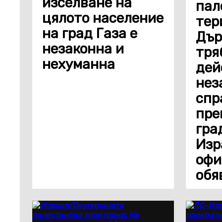
изселване на
пал
цялото население
тер
на град Газа е
Дър
незаконна и
тря
нехуманна
дей
нез
спр
пре
гра
Изр
офи
обя