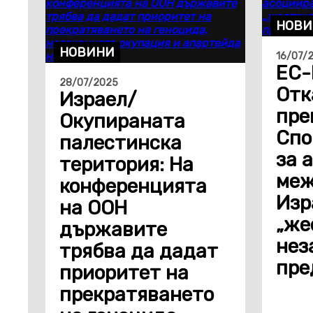
НОВИ
НОВИНИ
16/07/
ЕС-
28/07/2025
Отк
Израел/
пре
Окупираната
Спо
палестинска
за 
територия: На
меж
конференцията
Изр
на ООН
„же
държавите
нез
трябва да дадат
пре
приоритет на
прекратяването