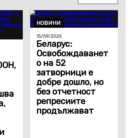
НОВИНИ
15/09/2025
Беларус:
Освобождаванет
о на 52
ООН,
затворници е
добре дошло, но
без отчетност
шва
репресиите
а,
продължават
и