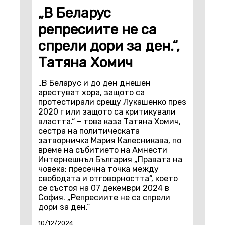
„В Беларус
репресиите не са
спрели дори за ден.“,
Татяна Хомич
„В Беларус и до ден днешен
арестуват хора, защото са
протестирали срещу Лукашенко през
2020 г или защото са критикували
властта.“ – това каза Татяна Хомич,
сестра на политическата
затворничка Мария Калесникава, по
време на събитието на Амнести
Интернешнъл България „Правата на
човека: пресечна точка между
свободата и отговорността“, което
се състоя на 07 декември 2024 в
София. „Репресиите не са спрели
дори за ден.“
10/12/2024